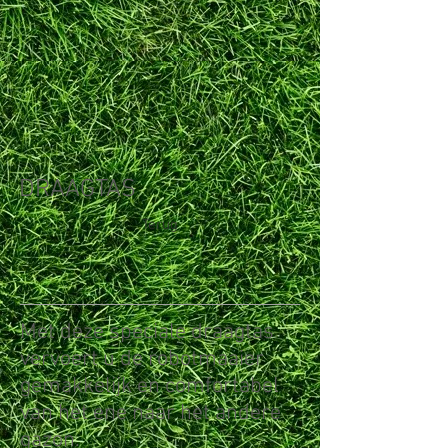
DRAAGTAS
Terug
Met deze speciale draagtas
vervoert u de robotmaaier
gemakkelijk en comfortabel
van het ene naar het andere
gazon.